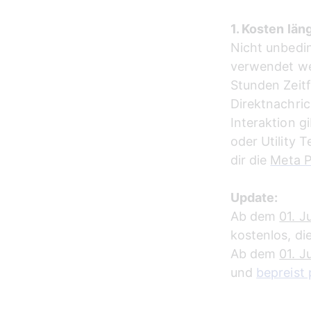
1. Kosten lä
Nicht unbedi
verwendet wer
Stunden Zeitf
Direktnachric
Interaktion g
oder Utility 
dir die 
Meta P
Update: 
Ab dem 
01. J
kostenlos, di
Ab dem 
01. J
und 
bepreist