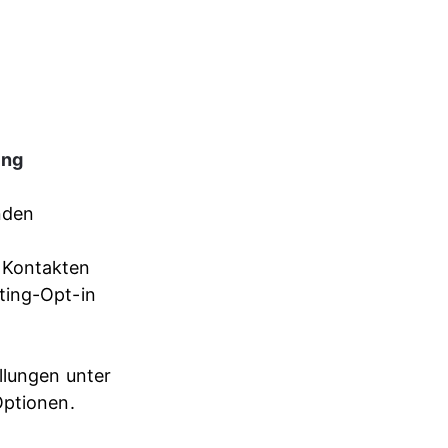
ng 
nden 
 Kontakten 
ting-Opt-in 
llungen unter 
Optionen.