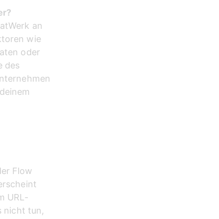
er?
hatWerk an 
ktoren wie 
aten oder 
 des 
 Unternehmen 
 deinem 
er Flow 
erscheint 
em URL-
 nicht tun, 