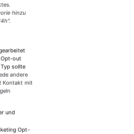
tes. 
orie hinzu 
24h".
gearbeitet 
 Opt-out 
Typ sollte 
ede andere 
 Kontakt mit 
geln 
r und 
rketing Opt-