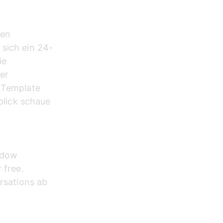
en 
 sich ein 24-
ie 
er 
 Template 
nblick schaue 
ndow 
 free. 
rsations ab 