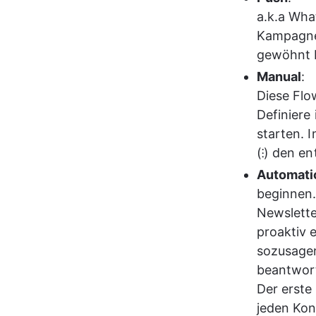
a.k.a Wha
Kampagne 
gewöhnt b
Manual
: 
Diese Flo
Definiere
starten. 
(
⁝) den e
Automati
beginnen.
Newslette
proaktiv 
sozusagen
beantwort
Der erste
jeden Kon