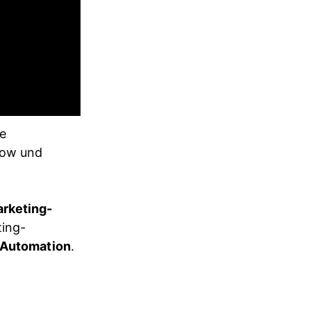
e 
low und 
rketing-
ting-
-Automation
.