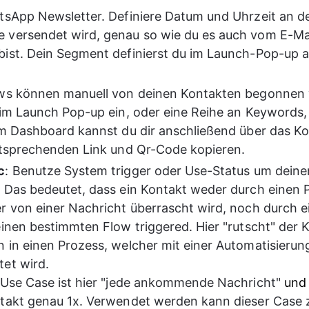
tsApp Newsletter. Definiere Datum und Uhrzeit an d
versendet wird, genau so wie du es auch vom E-Mai
ist. Dein Segment definierst du im Launch-Pop-up 
ws können manuell von deinen Kontakten begonnen 
 im Launch Pop-up ein, oder eine Reihe an Keywords,
Im Dashboard kannst du dir anschließend über das K
ntsprechenden Link und Qr-Code kopieren. 
c
: Benutze System trigger oder Use-Status um deine
 Das bedeutet, dass ein Kontakt weder durch einen 
r von einer Nachricht überrascht wird, noch durch 
einen bestimmten Flow triggered. Hier "rutscht" der 
 in einen Prozess, welcher mit einer Automatisierun
et wird. 
 Use Case ist hier "jede ankommende Nachricht" 
und 
takt genau 1x. Verwendet werden kann dieser Case z