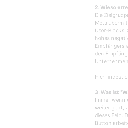
2. Wieso err
Die Zielgrupp
Meta übermitt
User-Blocks, 
hohes negati
Empfängers ab
den Empfänge
Unternehme
Hier findest 
3. Was ist "
Wa
Immer wenn e
weiter geht, 
dieses Feld. 
Button arbeit