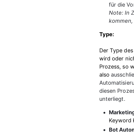
für die V
Note: In 
kommen, w
Type:
Der Type des 
wird oder nic
Prozess, so w
also 
ausschli
Automatisieru
diesen Prozes
unterliegt.
Marketin
Keyword K
Bot Auto