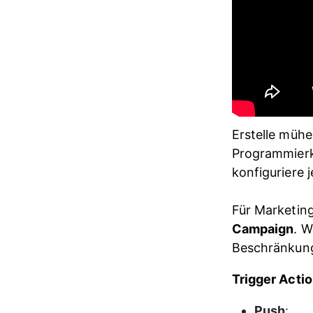
Erstelle müh
Programmierke
konfiguriere j
Für Marketin
Campaign
. W
Beschränkunge
Trigger Actio
Push
: 