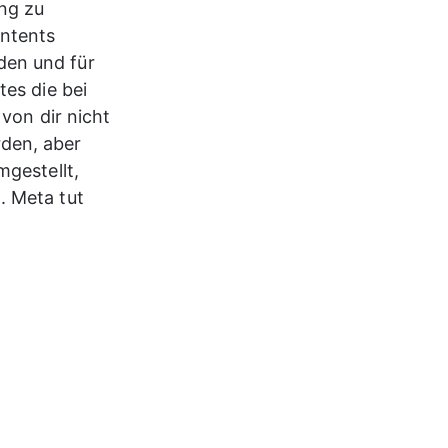
ng zu 
ntents 
en und für 
es die bei 
von dir nicht 
den, aber 
gestellt, 
. Meta tut 