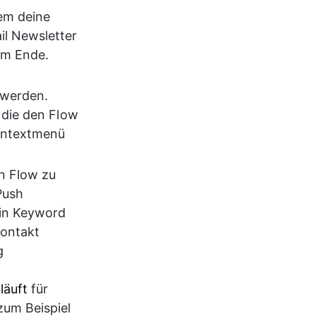
em deine 
l Newsletter 
am Ende. 
werden. 
 die den Flow 
ontextmenü 
n Flow zu 
Push 
ein Keyword 
Kontakt 
g 
läuft 
für 
um Beispiel 