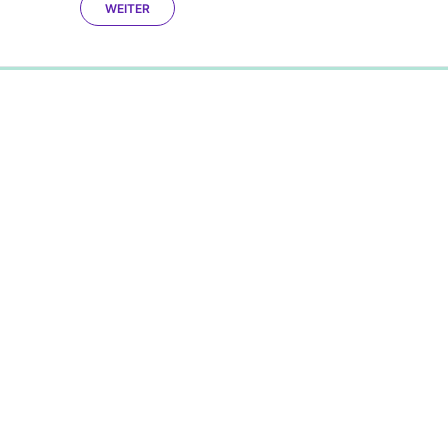
WEITER
0%