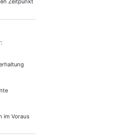
en Zeitpunkt 
:
erhaltung 
nte 
n im Voraus 