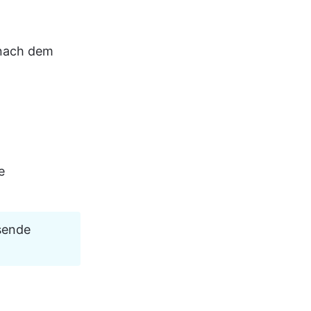
 nach dem 
e 
sende 