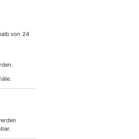
halb von 24 
 
rden.
näle.
werden 
hbar.