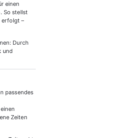
r einen 
So stellst 
erfolgt – 
onen: Durch 
k und 
in passendes 
einen 
ene Zeiten 