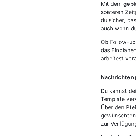
Mit dem 
gepl
späteren Zeit
du sicher, da
auch wenn du 
Ob Follow-ups
das Einplanen
arbeitest vo
Nachrichten 
Du kannst dei
Template ve
Über den Pfe
gewünschten 
zur Verfügung