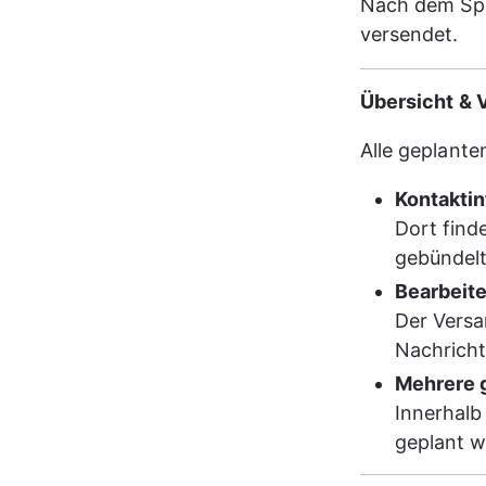
Nach dem Spe
versendet.
Übersicht & 
Alle geplante
Kontaktin
Dort find
gebündelt
Bearbeit
Der Versa
Nachricht
Mehrere 
Innerhalb
geplant w