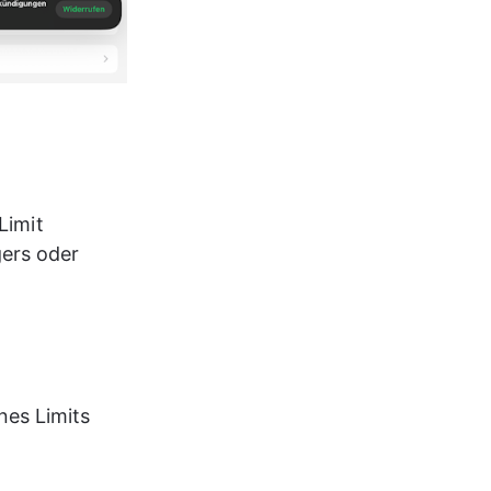
Limit 
ers oder 
nes Limits