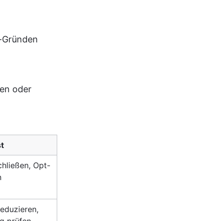
m-Gründen
en oder 
t
hließen, Opt-
n
eduzieren, 