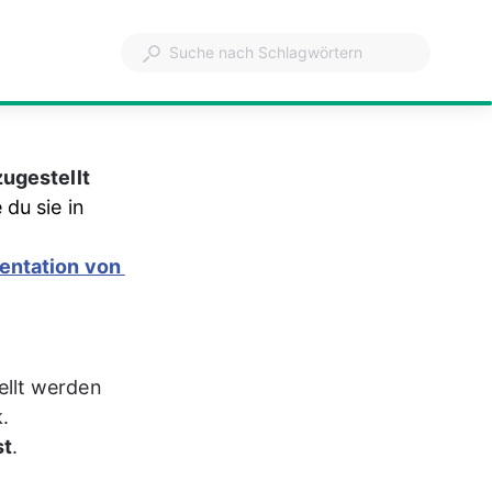
ugestellt 
du sie in 
entation von 
llt werden 
.
st
.