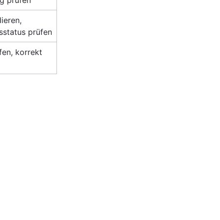
ng prüfen
ieren, 
sstatus prüfen
en, korrekt 