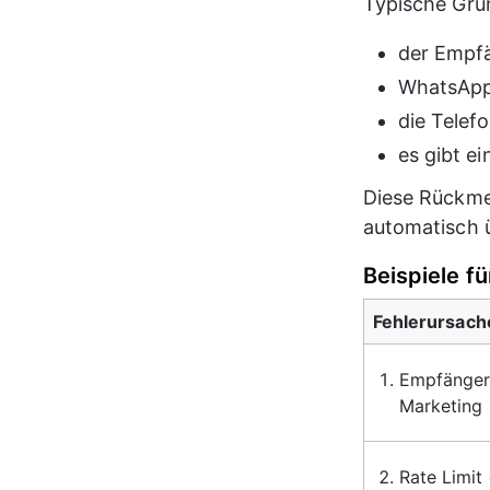
Typische Grün
der Empfä
WhatsApp 
die Telef
es gibt e
Diese Rückme
automatisch ü
Beispiele f
Fehlerursach
Empfänger 
Marketing
Rate Limit 