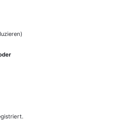
uzieren)
oder 
istriert. 