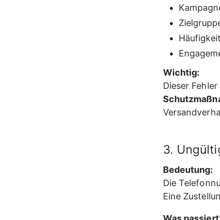
Kampagne
Zielgrupp
Häufigkei
Engageme
Wichtig:
Dieser Fehler 
Schutzmaßn
Versandverha
3. Ungült
Bedeutung:
Die Telefonnu
Eine Zustellu
Was passiert