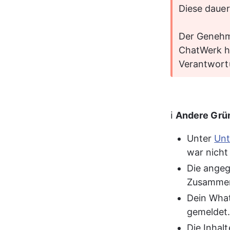
Diese dauer
Der Genehm
ChatWerk ha
Verantwort
ℹ️ 
Andere Grün
Unter 
Unt
war nicht
Die angeg
Zusammen
Dein What
gemeldet
Die Inhal