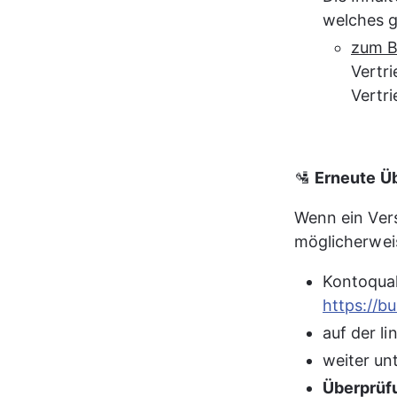
welches g
zum Be
Vertr
Vertr
🛂 
Erneute Ü
Wenn ein Vers
möglicherwei
Kontoqual
https://b
auf der li
weiter un
Überprüf