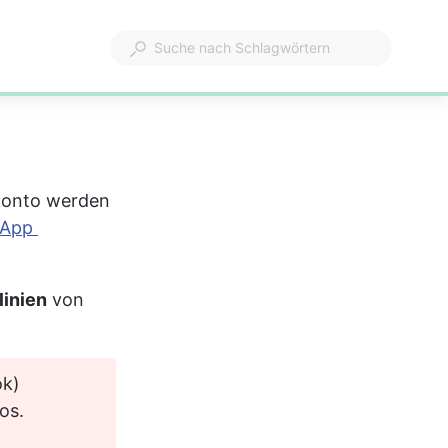
konto werden 
App 
inien 
von 
k) 
os. 