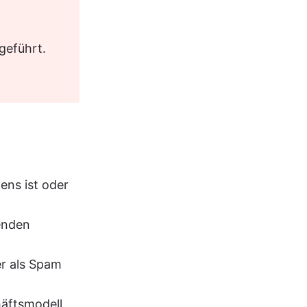
geführt. 
ns ist oder 
enden 
r als Spam 
äftsmodell, 